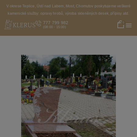
V okrese Teplice, Ústí nad Labem, Most, Chomutov poskytujeme veškeré
kamenické služby: opravy hrobů, výroba skleněných desek, přípisy atd.
777 799 982
0

(08:00 - 15:00)