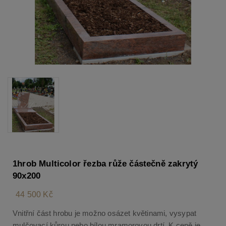
1hrob Multicolor řezba růže částečně zakrytý
90x200
44 500 Kč
Vnitřní část hrobu je možno osázet květinami, vysypat
mulčovací kůrou nebo bílou mramorovou drtí. K ceně je