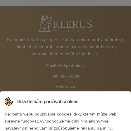
Kamenictví Klerus je specialista na urnové hroby, náhrobky,
jednohrob, dvouhrob, urnové pomníky, pohřební urny,
náhrobní kámen a náhrobní desky.
Obchodní podmínky
Jak nakupovat
Reference
Ceník
Dovolte nám používat cookies
Kontaktujte nás
Na tomto webu používáme cookies, díky kterým může web
Reklamace a vrácení
správně fungovat, vyhodnocujeme díky nim anonymně
návštěvnost nebo vám přizpůsobujeme reklamu na míru.